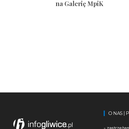
na Galerię MpiK
O NAS |
-
zastrzeże