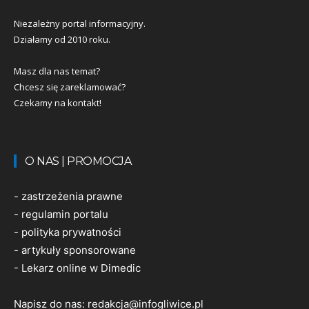
Niezależny portal informacyjny.
Działamy od 2010 roku.
Masz dla nas temat?
Chcesz się zareklamować?
Czekamy na kontakt!
O NAS | PROMOCJA
-
zastrzeżenia prawne
-
regulamin portalu
-
polityka prywatności
-
artykuły sponsorowane
-
Lekarz online w Dimedic
Napisz do nas:
redakcja@infogliwice.pl