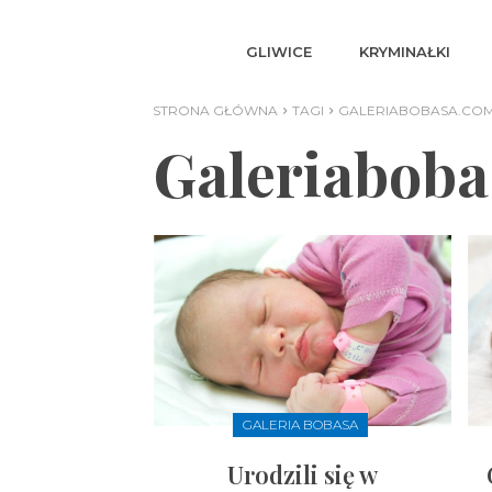
GLIWICE
KRYMINAŁKI
STRONA GŁÓWNA
TAGI
GALERIABOBASA.CO
Galeriabob
GALERIA BOBASA
Urodzili się w