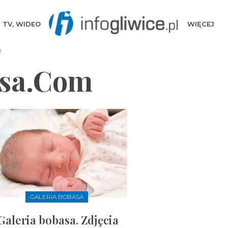
TV, WIDEO
WIĘCEJ
M
asa.com
GALERIA BOBASA
Galeria bobasa. Zdjęcia