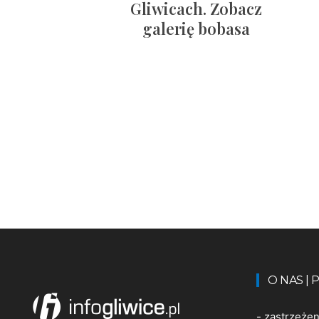
Gliwicach. Zobacz
galerię bobasa
O NAS |
-
zastrzeże