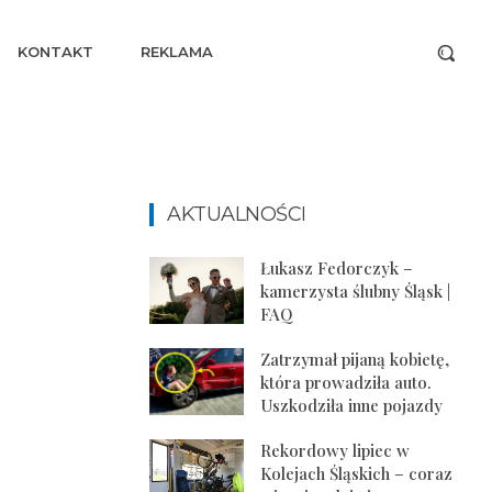
KONTAKT
REKLAMA
AKTUALNOŚCI
Łukasz Fedorczyk –
kamerzysta ślubny Śląsk |
FAQ
Zatrzymał pijaną kobietę,
która prowadziła auto.
Uszkodziła inne pojazdy
Rekordowy lipiec w
Kolejach Śląskich – coraz