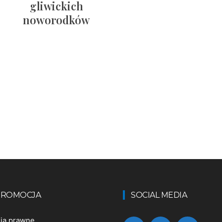
gliwickich
noworodków
 PROMOCJA
SOCIAL MEDIA
nia prawne