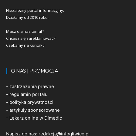
Niezależny portal informacyjny.
Działamy od 2010 roku.
Masz dla nas temat?
Chcesz się zareklamować?
Czekamy na kontakt!
O NAS | PROMOCJA
-
zastrzeżenia prawne
-
regulamin portalu
-
polityka prywatności
-
artykuły sponsorowane
-
Lekarz online w Dimedic
Napisz do nas:
redakcja@infogliwice.pl