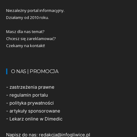
Niezależny portal informacyjny.
Działamy od 2010 roku.
Masz dla nas temat?
Chcesz się zareklamować?
Czekamy na kontakt!
O NAS | PROMOCJA
-
zastrzeżenia prawne
-
regulamin portalu
-
polityka prywatności
-
artykuły sponsorowane
-
Lekarz online w Dimedic
Napisz do nas:
redakcja@infogliwice.pl