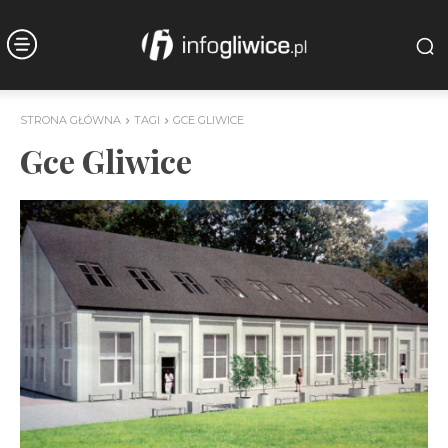
STRONA GŁÓWNA
TAGI
GCE GLIWICE
Gce Gliwice