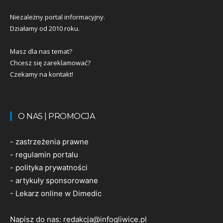
Niezależny portal informacyjny.
Działamy od 2010 roku.
Masz dla nas temat?
Chcesz się zareklamować?
Czekamy na kontakt!
O NAS | PROMOCJA
-
zastrzeżenia prawne
-
regulamin portalu
-
polityka prywatności
-
artykuły sponsorowane
-
Lekarz online w Dimedic
Napisz do nas:
redakcja@infogliwice.pl