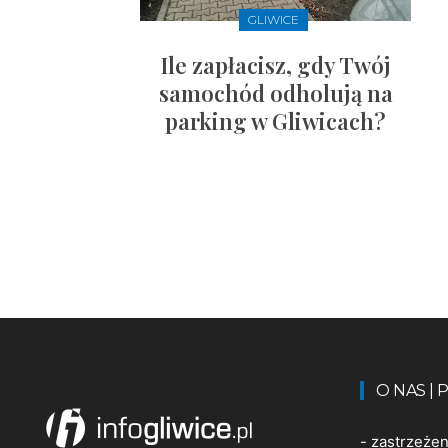
GLIWICE
Ile zapłacisz, gdy Twój
samochód odholują na
parking w Gliwicach?
O NAS |
-
zastrzeże