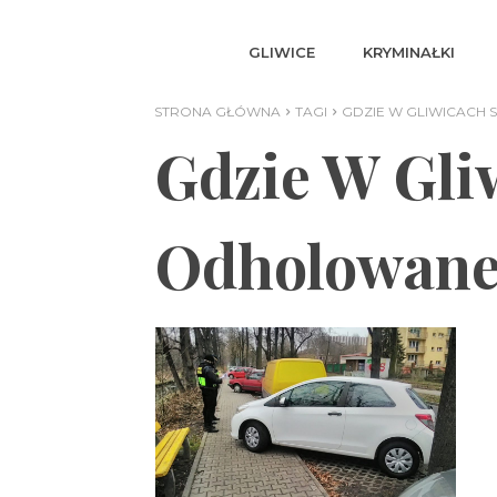
GLIWICE
KRYMINAŁKI
STRONA GŁÓWNA
TAGI
GDZIE W GLIWICACH
Gdzie W Gli
Odholowane