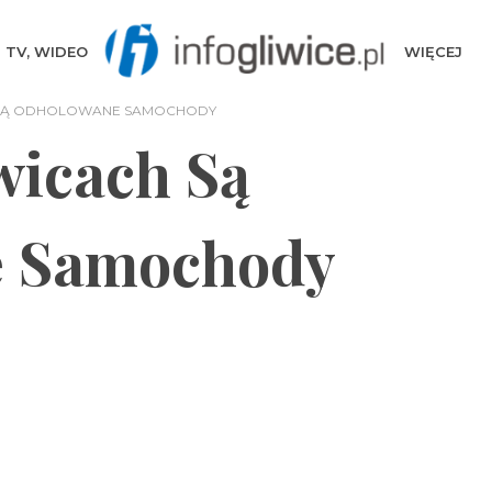
TV, WIDEO
WIĘCEJ
 SĄ ODHOLOWANE SAMOCHODY
wicach Są
 Samochody