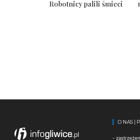
Robotnicy palili śmieci
O NAS |
-
zastrzeże