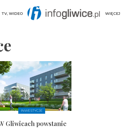
TV, WIDEO
WIĘCEJ
ce
INWESTYCJE
W Gliwicach powstanie