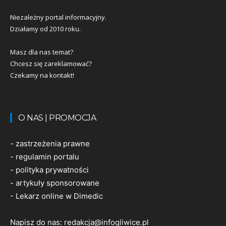
Niezależny portal informacyjny.
Działamy od 2010 roku.
Masz dla nas temat?
Chcesz się zareklamować?
Czekamy na kontakt!
O NAS | PROMOCJA
-
zastrzeżenia prawne
-
regulamin portalu
-
polityka prywatności
-
artykuły sponsorowane
-
Lekarz online w Dimedic
Napisz do nas:
redakcja@infogliwice.pl