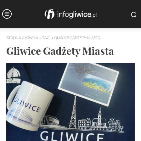
STRONA GŁÓWNA
TAGI
GLIWICE GADŻETY MIASTA
Gliwice Gadżety Miasta