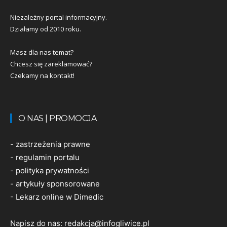
Niezależny portal informacyjny.
Działamy od 2010 roku.
Masz dla nas temat?
Chcesz się zareklamować?
Czekamy na kontakt!
O NAS | PROMOCJA
-
zastrzeżenia prawne
-
regulamin portalu
-
polityka prywatności
-
artykuły sponsorowane
-
Lekarz online w Dimedic
Napisz do nas:
redakcja@infogliwice.pl