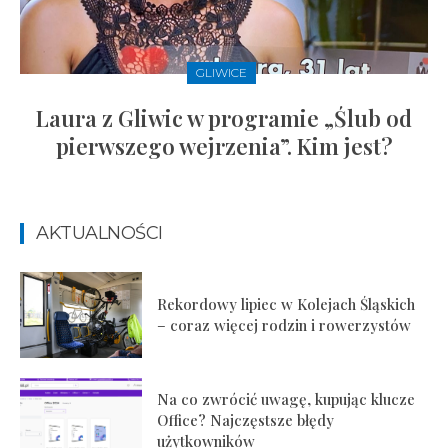
GLIWICE
Laura z Gliwic w programie „Ślub od
pierwszego wejrzenia”. Kim jest?
AKTUALNOŚCI
Rekordowy lipiec w Kolejach Śląskich
– coraz więcej rodzin i rowerzystów
Na co zwrócić uwagę, kupując klucze
Office? Najczęstsze błędy
użytkowników