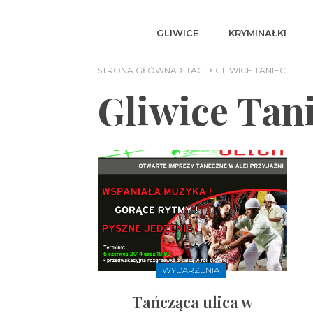
GLIWICE
KRYMINAŁKI
STRONA GŁÓWNA
TAGI
GLIWICE TANIEC
Gliwice Tan
WYDARZENIA
Tańcząca ulica w