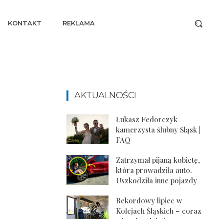
KONTAKT
REKLAMA
AKTUALNOŚCI
Łukasz Fedorczyk –
kamerzysta ślubny Śląsk |
FAQ
Zatrzymał pijaną kobietę,
która prowadziła auto.
Uszkodziła inne pojazdy
Rekordowy lipiec w
Kolejach Śląskich – coraz