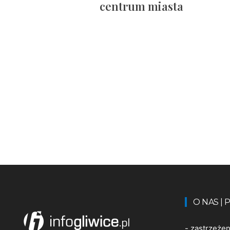
centrum miasta
O NAS |
-
zastrzeże