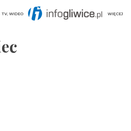
TV, WIDEO
WIĘCEJ
iec