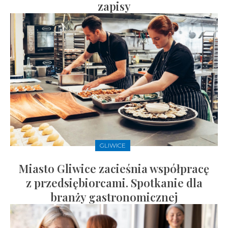
zapisy
GLIWICE
Miasto Gliwice zacieśnia współpracę
z przedsiębiorcami. Spotkanie dla
branży gastronomicznej