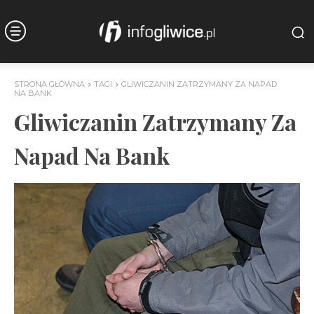
STRONA GŁÓWNA
TAGI
GLIWICZANIN ZATRZYMANY ZA NAPAD
NA BANK
Gliwiczanin Zatrzymany Za
Napad Na Bank