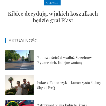
GLIWICE
Kibice decydują, w jakich koszulkach
będzie grał Piast
AKTUALNOŚCI
Budowa ścieżki wzdłuż Strzelców
Bytomskich. Kolejne zmiany
Łukasz Fedorczyk – kamerzysta ślubny
Śląsk | FAQ
Zatrzymał pijaną kobietę, która