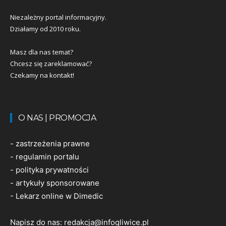
Niezależny portal informacyjny.
Działamy od 2010 roku.
Masz dla nas temat?
Chcesz się zareklamować?
Czekamy na kontakt!
O NAS | PROMOCJA
-
zastrzeżenia prawne
-
regulamin portalu
-
polityka prywatności
-
artykuły sponsorowane
-
Lekarz online w Dimedic
Napisz do nas:
redakcja@infogliwice.pl