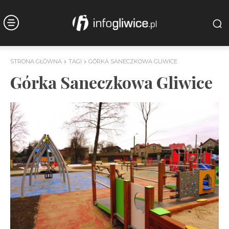
STRONA GŁÓWNA
TAGI
GÓRKA SANECZKOWA GLIWICE
Górka Saneczkowa Gliwice