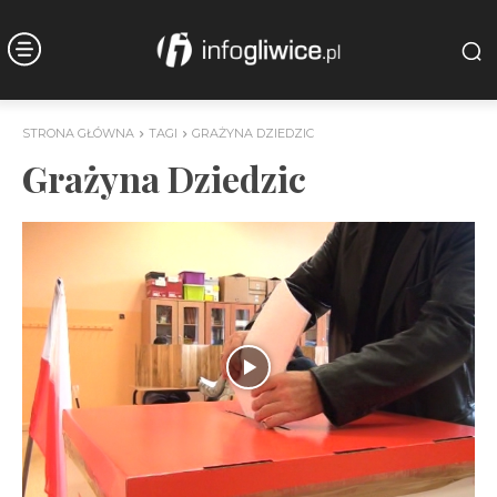
STRONA GŁÓWNA
TAGI
GRAŻYNA DZIEDZIC
Grażyna Dziedzic