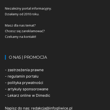
Niezależny portal informacyjny.
Działamy od 2010 roku.
Masz dla nas temat?
Chcesz się zareklamować?
Czekamy na kontakt!
O NAS | PROMOCJA
-
zastrzeżenia prawne
-
regulamin portalu
-
polityka prywatności
-
artykuły sponsorowane
-
Lekarz online w Dimedic
Napisz do nas:
redakcja@infogliwice.pl