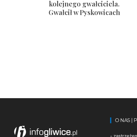
kolejnego gwałciciela.
Gwałcił w Pyskowicach
O NAS |
-
zastrzeże