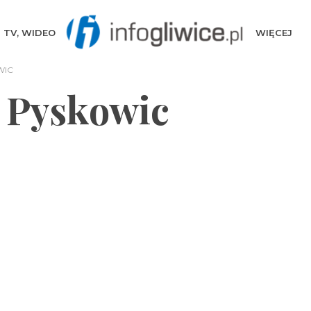
TV, WIDEO
WIĘCEJ
WIC
Z Pyskowic