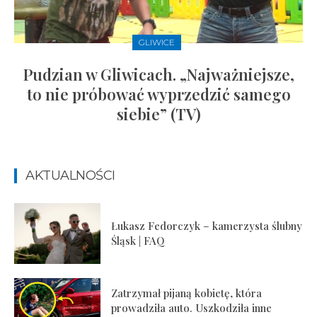
GLIWICE
Pudzian w Gliwicach. „Najważniejsze,
to nie próbować wyprzedzić samego
siebie” (TV)
AKTUALNOŚCI
Łukasz Fedorczyk – kamerzysta ślubny
Śląsk | FAQ
Zatrzymał pijaną kobietę, która
prowadziła auto. Uszkodziła inne