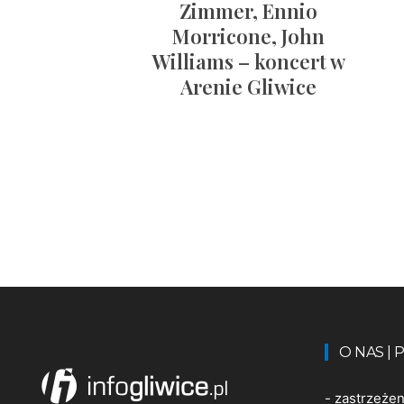
Zimmer, Ennio
Morricone, John
Williams – koncert w
Arenie Gliwice
O NAS |
-
zastrzeże