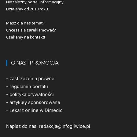
Niezależny portal informacyjny.
Działamy od 2010 roku.
Masz dla nas temat?
Chcesz się zareklamować?
Czekamy na kontakt!
O NAS | PROMOCJA
-
zastrzeżenia prawne
-
regulamin portalu
-
polityka prywatności
-
artykuły sponsorowane
-
Lekarz online w Dimedic
Napisz do nas:
redakcja@infogliwice.pl