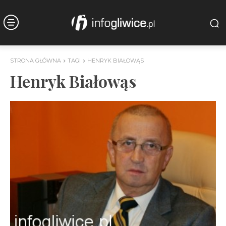
STRONA GŁÓWNA
TAGI
HENRYK BIAŁOWĄS
Henryk Białowąs