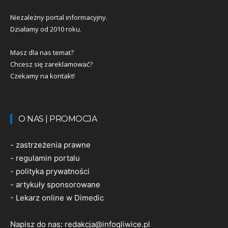
Niezależny portal informacyjny.
Działamy od 2010 roku.
Masz dla nas temat?
Chcesz się zareklamować?
Czekamy na kontakt!
O NAS | PROMOCJA
-
zastrzeżenia prawne
-
regulamin portalu
-
polityka prywatności
-
artykuły sponsorowane
-
Lekarz online w Dimedic
Napisz do nas:
redakcja@infogliwice.pl