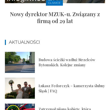
GLIWICE
Nowy dyrektor MZUK-u. Związany z
firmą od 29 lat
AKTUALNOŚCI
Budowa ścieżki wzdłuż Strzelców
Bytomskich. Kolejne zmiany
Łukasz Fedorczyk – kamerzysta ślubny
Śląsk | FAQ
Zatrzymał pijaną kobietę, która