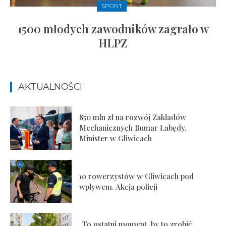
SPORT
1500 młodych zawodników zagrało w
HLPZ
AKTUALNOŚCI
850 mln zł na rozwój Zakładów
Mechanicznych Bumar Łabędy.
Minister w Gliwicach
10 rowerzystów w Gliwicach pod
wpływem. Akcja policji
„To ostatni moment, by to zrobić.