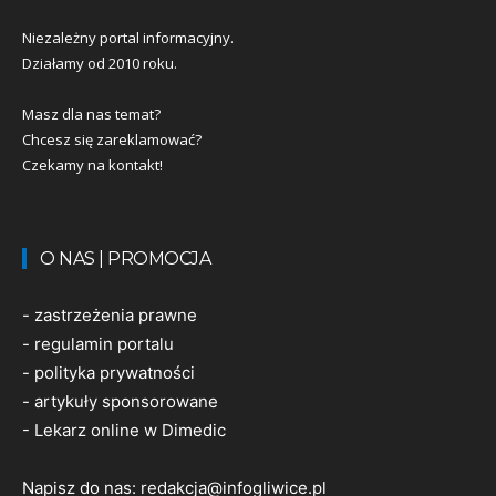
Niezależny portal informacyjny.
Działamy od 2010 roku.
Masz dla nas temat?
Chcesz się zareklamować?
Czekamy na kontakt!
O NAS | PROMOCJA
-
zastrzeżenia prawne
-
regulamin portalu
-
polityka prywatności
-
artykuły sponsorowane
-
Lekarz online w Dimedic
Napisz do nas:
redakcja@infogliwice.pl