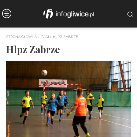
STRONA GŁÓWNA
TAGI
HLPZ ZABRZE
Hlpz Zabrze