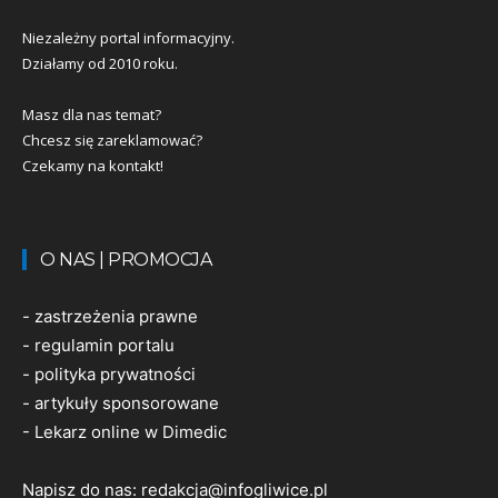
Niezależny portal informacyjny.
Działamy od 2010 roku.
Masz dla nas temat?
Chcesz się zareklamować?
Czekamy na kontakt!
O NAS | PROMOCJA
-
zastrzeżenia prawne
-
regulamin portalu
-
polityka prywatności
-
artykuły sponsorowane
-
Lekarz online w Dimedic
Napisz do nas:
redakcja@infogliwice.pl