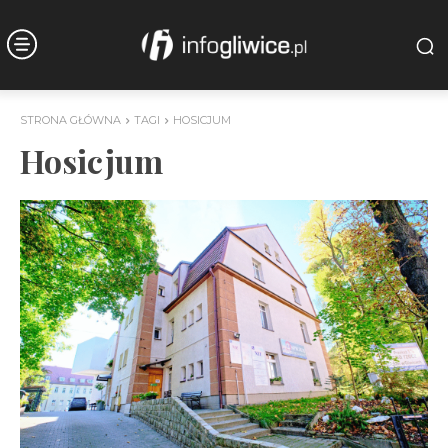
STRONA GŁÓWNA
TAGI
HOSICJUM
Hosicjum