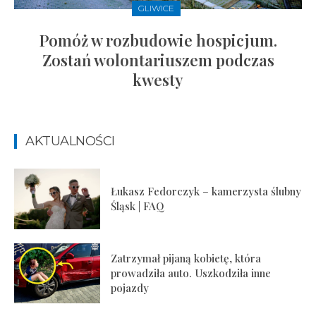
GLIWICE
Pomóż w rozbudowie hospicjum.
Zostań wolontariuszem podczas
kwesty
AKTUALNOŚCI
Łukasz Fedorczyk – kamerzysta ślubny
Śląsk | FAQ
Zatrzymał pijaną kobietę, która
prowadziła auto. Uszkodziła inne
pojazdy