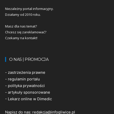
Niezależny portal informacyjny.
Działamy od 2010 roku.
Masz dla nas temat?
Chcesz się zareklamować?
Czekamy na kontakt!
O NAS | PROMOCJA
-
zastrzeżenia prawne
-
regulamin portalu
-
polityka prywatności
-
artykuły sponsorowane
-
Lekarz online w Dimedic
Napisz do nas:
redakcja@infogliwice.pl