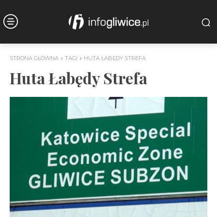
STRONA GŁÓWNA
TAGI
HUTA ŁABĘDY STREFA
Huta Łabędy Strefa