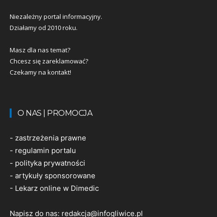
Niezależny portal informacyjny.
Działamy od 2010 roku.
Masz dla nas temat?
Chcesz się zareklamować?
Czekamy na kontakt!
O NAS | PROMOCJA
-
zastrzeżenia prawne
-
regulamin portalu
-
polityka prywatności
-
artykuły sponsorowane
-
Lekarz online w Dimedic
Napisz do nas:
redakcja@infogliwice.pl