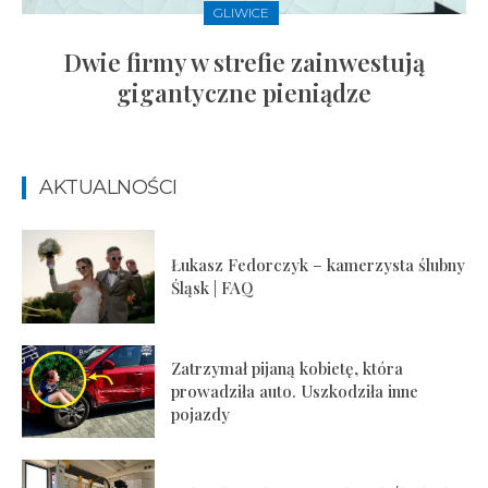
GLIWICE
Dwie firmy w strefie zainwestują
gigantyczne pieniądze
AKTUALNOŚCI
Łukasz Fedorczyk – kamerzysta ślubny
Śląsk | FAQ
Zatrzymał pijaną kobietę, która
prowadziła auto. Uszkodziła inne
pojazdy