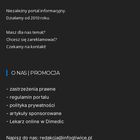
Niezależny portal informacyjny.
Działamy od 2010 roku.
Masz dla nas temat?
Chcesz się zareklamować?
Czekamy na kontakt!
O NAS | PROMOCJA
-
zastrzeżenia prawne
-
regulamin portalu
-
polityka prywatności
-
artykuły sponsorowane
-
Lekarz online w Dimedic
Napisz do nas:
redakcja@infogliwice.pl