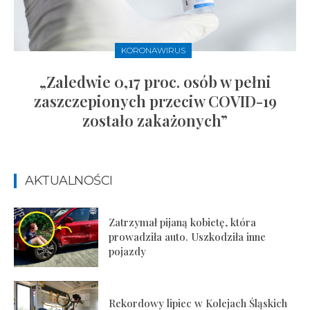
KORONAWIRUS
„Zaledwie 0,17 proc. osób w pełni
zaszczepionych przeciw COVID-19
zostało zakażonych”
AKTUALNOŚCI
Zatrzymał pijaną kobietę, która
prowadziła auto. Uszkodziła inne
pojazdy
Rekordowy lipiec w Kolejach Śląskich