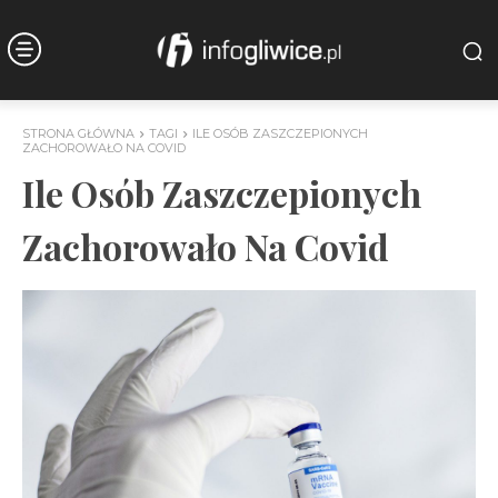
STRONA GŁÓWNA
TAGI
ILE OSÓB ZASZCZEPIONYCH
ZACHOROWAŁO NA COVID
Ile Osób Zaszczepionych
Zachorowało Na Covid