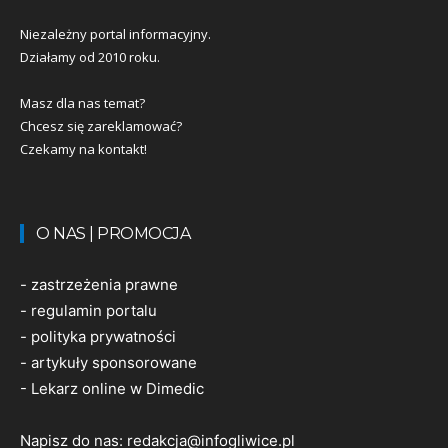
Niezależny portal informacyjny.
Działamy od 2010 roku.
Masz dla nas temat?
Chcesz się zareklamować?
Czekamy na kontakt!
O NAS | PROMOCJA
-
zastrzeżenia prawne
-
regulamin portalu
-
polityka prywatności
-
artykuły sponsorowane
-
Lekarz online w Dimedic
Napisz do nas:
redakcja@infogliwice.pl