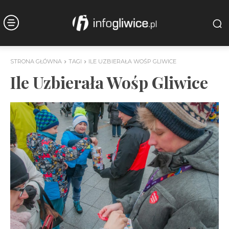
STRONA GŁÓWNA
TAGI
ILE UZBIERAŁA WOŚP GLIWICE
Ile Uzbierała Wośp Gliwice