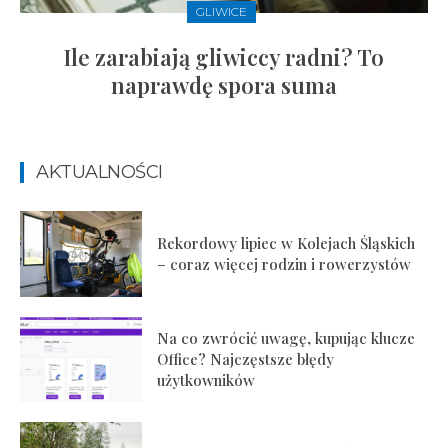
GLIWICE
Ile zarabiają gliwiccy radni? To
naprawdę spora suma
AKTUALNOŚCI
Rekordowy lipiec w Kolejach Śląskich
– coraz więcej rodzin i rowerzystów
Na co zwrócić uwagę, kupując klucze
Office? Najczęstsze błędy
użytkowników