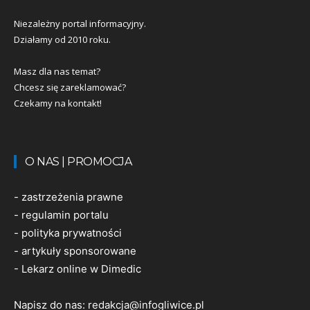
Niezależny portal informacyjny.
Działamy od 2010 roku.
Masz dla nas temat?
Chcesz się zareklamować?
Czekamy na kontakt!
O NAS | PROMOCJA
-
zastrzeżenia prawne
-
regulamin portalu
-
polityka prywatności
-
artykuły sponsorowane
-
Lekarz online w Dimedic
Napisz do nas:
redakcja@infogliwice.pl