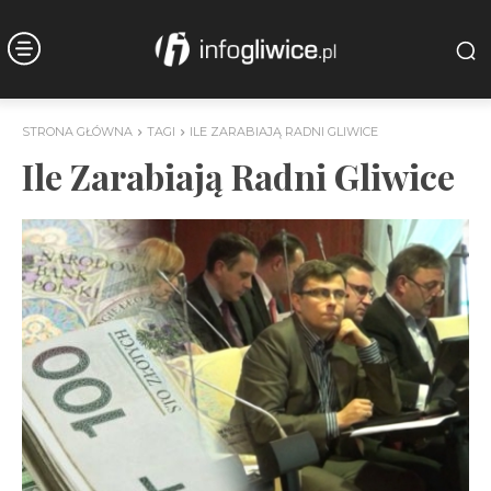
STRONA GŁÓWNA
TAGI
ILE ZARABIAJĄ RADNI GLIWICE
Ile Zarabiają Radni Gliwice