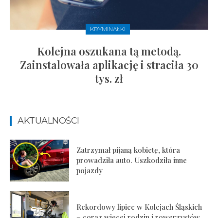
KRYMINAŁKI
Kolejna oszukana tą metodą.
Zainstalowała aplikację i straciła 30
tys. zł
AKTUALNOŚCI
Zatrzymał pijaną kobietę, która
prowadziła auto. Uszkodziła inne
pojazdy
Rekordowy lipiec w Kolejach Śląskich
– coraz więcej rodzin i rowerzystów