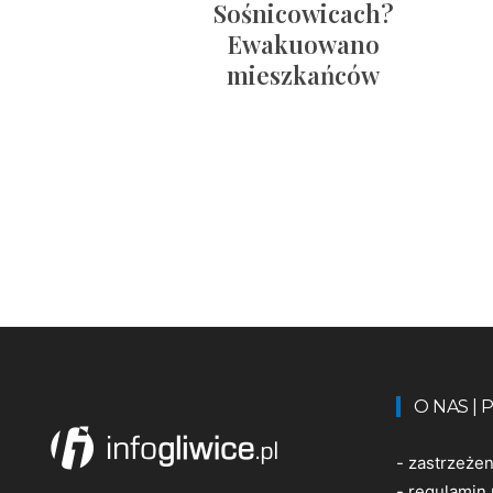
Sośnicowicach?
Ewakuowano
mieszkańców
O NAS |
-
zastrzeże
-
regulamin 