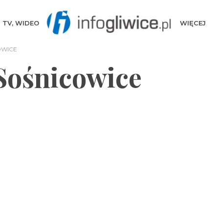
TV, WIDEO
WIĘCEJ
OWICE
Sośnicowice