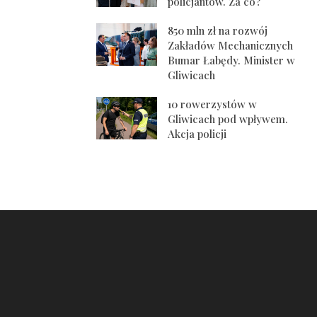
policjantów. Za co?
850 mln zł na rozwój
Zakładów Mechanicznych
Bumar Łabędy. Minister w
Gliwicach
10 rowerzystów w
Gliwicach pod wpływem.
Akcja policji