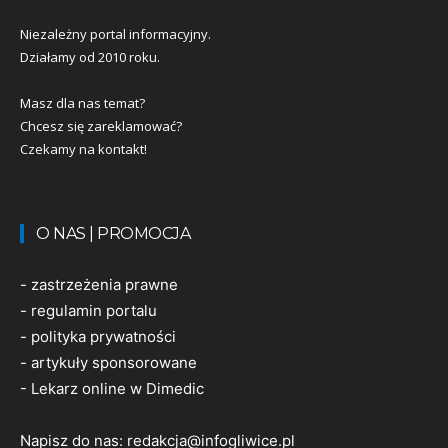
Niezależny portal informacyjny.
Działamy od 2010 roku.
Masz dla nas temat?
Chcesz się zareklamować?
Czekamy na kontakt!
O NAS | PROMOCJA
-
zastrzeżenia prawne
-
regulamin portalu
-
polityka prywatności
-
artykuły sponsorowane
-
Lekarz online w Dimedic
Napisz do nas:
redakcja@infogliwice.pl