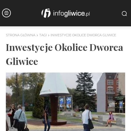
STRONA GŁÓWNA
TAGI
INWESTYCJE OKOLICE DWORCA GLIWICE
Inwestycje Okolice Dworca
Gliwice