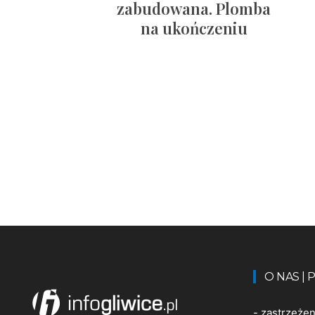
zabudowana. Plomba
na ukończeniu
O NAS |
-
zastrzeże