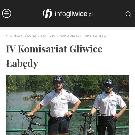
STRONA GŁÓWNA
TAGI
IV KOMISARIAT GLIWICE ŁABĘDY
IV Komisariat Gliwice
Łabędy