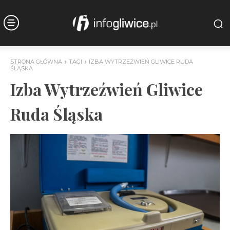
STRONA GŁÓWNA
TAGI
IZBA WYTRZEŹWIEŃ GLIWICE RUDA
ŚLĄSKA
Izba Wytrzeźwień Gliwice
Ruda Śląska