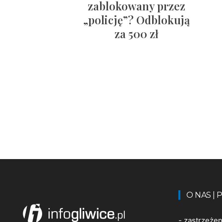
zablokowany przez
„policję”? Odblokują
za 500 zł
O NAS |
-
zastrzeże