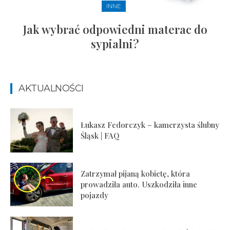
INNE
Jak wybrać odpowiedni materac do
sypialni?
AKTUALNOŚCI
Łukasz Fedorczyk – kamerzysta ślubny
Śląsk | FAQ
Zatrzymał pijaną kobietę, która
prowadziła auto. Uszkodziła inne
pojazdy