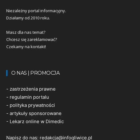
Niezależny portal informacyjny.
Działamy od 2010 roku.
Masz dla nas temat?
Chcesz się zareklamować?
Czekamy na kontakt!
O NAS | PROMOCJA
-
zastrzeżenia prawne
-
regulamin portalu
-
polityka prywatności
-
artykuły sponsorowane
-
Lekarz online w Dimedic
Napisz do nas:
redakcja@infogliwice.pl