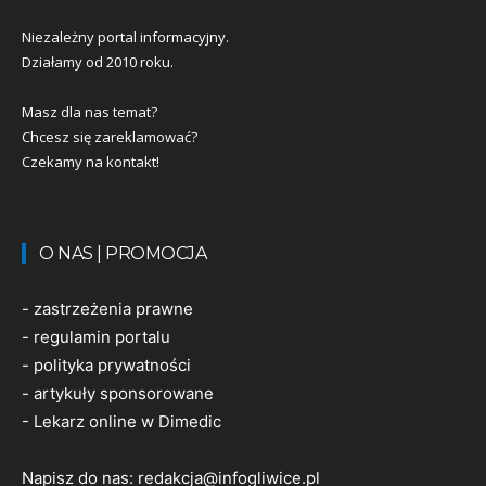
Niezależny portal informacyjny.
Działamy od 2010 roku.
Masz dla nas temat?
Chcesz się zareklamować?
Czekamy na kontakt!
O NAS | PROMOCJA
-
zastrzeżenia prawne
-
regulamin portalu
-
polityka prywatności
-
artykuły sponsorowane
-
Lekarz online w Dimedic
Napisz do nas:
redakcja@infogliwice.pl