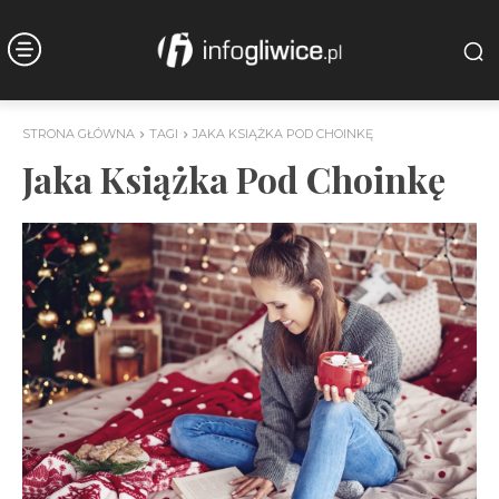
STRONA GŁÓWNA
TAGI
JAKA KSIĄŻKA POD CHOINKĘ
Jaka Książka Pod Choinkę