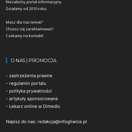
Niezależny portal informacyjny.
Działamy od 2010 roku.
Masz dla nas temat?
Chcesz się zareklamować?
Czekamy na kontakt!
O NAS | PROMOCJA
-
zastrzeżenia prawne
-
regulamin portalu
-
polityka prywatności
-
artykuły sponsorowane
-
Lekarz online w Dimedic
Napisz do nas:
redakcja@infogliwice.pl