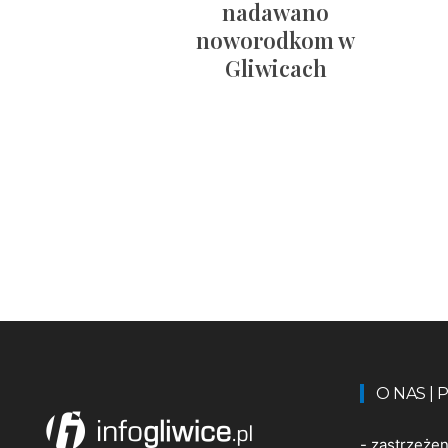
nadawano
noworodkom w
Gliwicach
O NAS |
-
zastrzeże