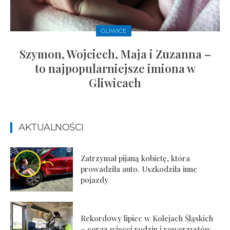
GLIWICE
Szymon, Wojciech, Maja i Zuzanna –
to najpopularniejsze imiona w
Gliwicach
AKTUALNOŚCI
Zatrzymał pijaną kobietę, która
prowadziła auto. Uszkodziła inne
pojazdy
Rekordowy lipiec w Kolejach Śląskich
– coraz więcej rodzin i rowerzystów