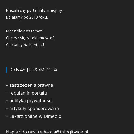
Niezależny portal informacyjny.
Działamy od 2010 roku.
Masz dla nas temat?
Chcesz się zareklamować?
Czekamy na kontakt!
O NAS | PROMOCJA
-
zastrzeżenia prawne
-
regulamin portalu
-
polityka prywatności
-
artykuły sponsorowane
-
Lekarz online w Dimedic
Napisz do nas:
redakcja@infogliwice.pl