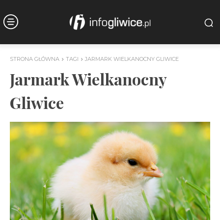
STRONA GŁÓWNA
TAGI
JARMARK WIELKANOCNY GLIWICE
Jarmark Wielkanocny
Gliwice