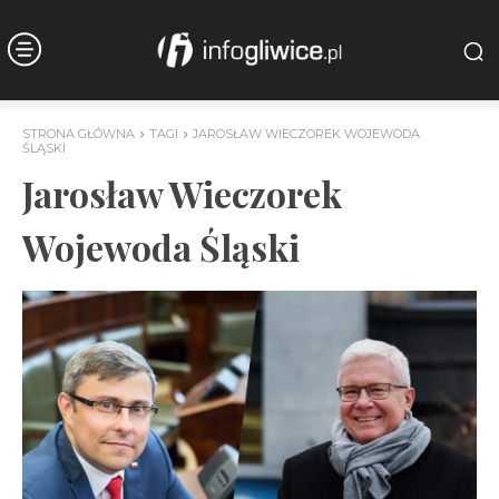
STRONA GŁÓWNA
TAGI
JAROSŁAW WIECZOREK WOJEWODA
ŚLĄSKI
Jarosław Wieczorek
Wojewoda Śląski