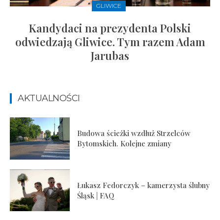
GLIWICE
Kandydaci na prezydenta Polski
odwiedzają Gliwice. Tym razem Adam
Jarubas
AKTUALNOŚCI
Budowa ścieżki wzdłuż Strzelców
Bytomskich. Kolejne zmiany
Łukasz Fedorczyk – kamerzysta ślubny
Śląsk | FAQ