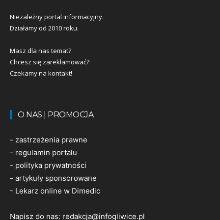
Niezależny portal informacyjny.
Działamy od 2010 roku.
Masz dla nas temat?
Chcesz się zareklamować?
Czekamy na kontakt!
O NAS | PROMOCJA
-
zastrzeżenia prawne
-
regulamin portalu
-
polityka prywatności
-
artykuły sponsorowane
-
Lekarz online w Dimedic
Napisz do nas:
redakcja@infogliwice.pl