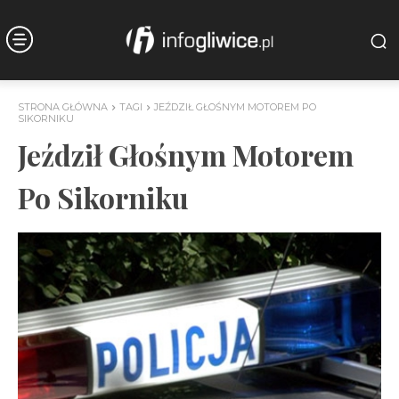
STRONA GŁÓWNA
TAGI
JEŹDZIŁ GŁOŚNYM MOTOREM PO
SIKORNIKU
Jeździł Głośnym Motorem
Po Sikorniku